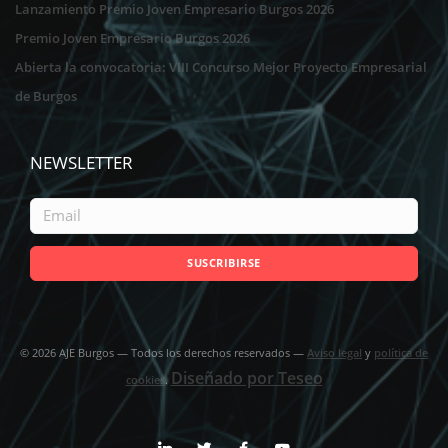
Lanzamiento Premio Joven Empresario Burgos 2026
Premio Joven Empresario Burgos 2026
Abierta la convocatoria: VIII Concurso Mejor Proyecto Empresarial
de Burgos
NEWSLETTER
SUSCRIBIRSE
©
2026
AJE Burgos — Todos los derechos reservados —
Aviso legal
y
política de
Diseñado por Teseo
cookies
.